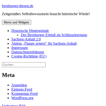
Zum
bernburger-thesen.de
Inhalt
Zeitgemäßes Selbstbewusstsein braucht historische Würde!
springen
Menü und Widgets
Historische Hintergründe
Der Bernburger Erbfall als Schlüsselereignis
Sachsen-Anhalt 2.0
Aktion „Flagge zeigen“ für Sachsen-Anhalt
Impressum
Datenschutz­erklärung
Cookie-Richtlinie (EU)
Suchen
nach:
Meta
Anmelden
Eintrags-Feed
Kommentar-Feed
WordPress.org
Vorheriges Bild