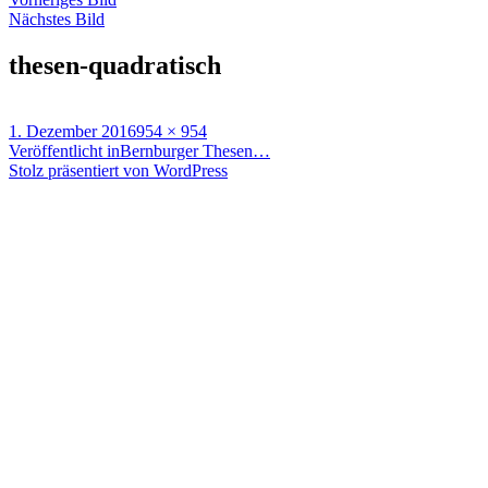
Nächstes Bild
thesen-quadratisch
Veröffentlicht
Originalgröße
1. Dezember 2016
954 × 954
am
Beitragsnavigation
Veröffentlicht in
Bernburger Thesen…
Stolz präsentiert von WordPress