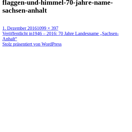
flaggen-und-himmel-70-jahre-name-
sachsen-anhalt
Veröffentlicht
Originalgröße
1. Dezember 2016
1099 × 397
am
Beitragsnavigation
Veröffentlicht in
1946 – 2016: 70 Jahre Landesname „Sachsen-
Anhalt“
Stolz präsentiert von WordPress