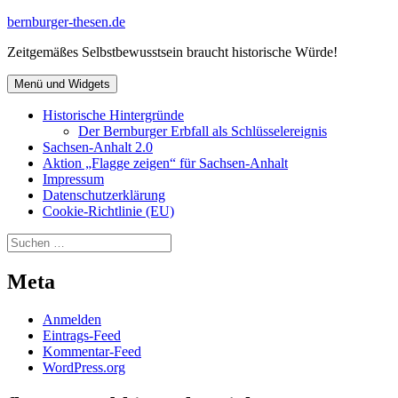
Zum
bernburger-thesen.de
Inhalt
Zeitgemäßes Selbstbewusstsein braucht historische Würde!
springen
Menü und Widgets
Historische Hintergründe
Der Bernburger Erbfall als Schlüsselereignis
Sachsen-Anhalt 2.0
Aktion „Flagge zeigen“ für Sachsen-Anhalt
Impressum
Datenschutz­erklärung
Cookie-Richtlinie (EU)
Suchen
nach:
Meta
Anmelden
Eintrags-Feed
Kommentar-Feed
WordPress.org